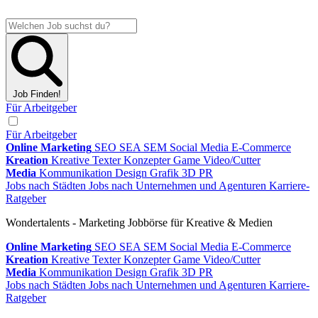
Job Finden!
Für Arbeitgeber
Für Arbeitgeber
Online Marketing
SEO
SEA
SEM
Social Media
E-Commerce
Kreation
Kreative
Texter
Konzepter
Game
Video/Cutter
Media
Kommunikation
Design
Grafik
3D
PR
Jobs nach Städten
Jobs nach Unternehmen und Agenturen
Karriere-
Ratgeber
Wondertalents - Marketing Jobbörse für Kreative & Medien
Online Marketing
SEO
SEA
SEM
Social Media
E-Commerce
Kreation
Kreative
Texter
Konzepter
Game
Video/Cutter
Media
Kommunikation
Design
Grafik
3D
PR
Jobs nach Städten
Jobs nach Unternehmen und Agenturen
Karriere-
Ratgeber